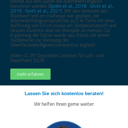
konnte aus den Daten die Wärmeleitfähigkeit
berechnet werden (
Spohn et al., 2018
,
Grott et al.,
2019
,
Grott et al., 2021
). Mit den Sensoren am
Maulwurf und am Halteseil war geplant, ein
Wärmeleitfähigkeitsprofil bis zu 5 m Tiefe mit einer
Auflösung von 50 cm sowie ein Temperaturprofil und
dessen Variation über ein Marsjahr zu messen. Zur
Ergänzung der Daten wurde das Paket mit einem
Radiometer zur Messung der
Oberflächenhelligkeitstemperatur ergänzt .
Video: CC-BY Deutsches Zentrum für Luft- und
Raumfahrt (DLR)
mehr erfahren
Lassen Sie sich kostenlos beraten!
Wir helfen Ihnen gerne weiter: