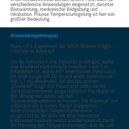
verschiedenste Anwendungen eingesetzt, darunter
Blutwärmung, medizinische Bildgebung und
Inkubation. Präzise Temperaturregelung ist hier von
größter Bedeutung.
Anwendungsbeispiel
Mars-HP3-Experiment der NASA-Mission InSight–
Heizfolie im Bohrkopf
Um die Sensoren in ihre Zieltiefen zu bringen, wofür
eine Maulwurfsspitzentiefe zwischen 3 und 5 m
erforderlich ist, würde HP
einen kleinen Penetrator
3
mit einer Länge von 40 cm und einem Durchmesser
von 2,7 cm verwenden, der den Spitznamen
„Maulwurf“ trägt. Der Penetrator sollte ein mit
Temperatursensoren ausgestattetes Flachkabel in
den Untergrund ziehen, um den
Temperaturgradienten zu messen. Der Maulwurf war
außerdem mit in seinen Rumpf integrierten
Widerstandsfolien-Temperatursensoren
ausgestattet, die aktiv mit einer bekannten
konstanten Leistung erhitzt werden konnten. Durch
die Messung des Temperaturanstiegs über die Zeit