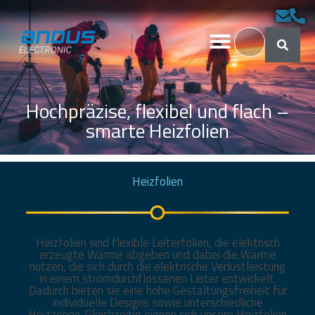
Hochpräzise, flexibel und flach –
smarte Heizfolien
Heizfolien
Heizfolien sind flexible Leiterfolien, die elektrisch
erzeugte Wärme abgeben und dabei die Wärme
nutzen, die sich durch die elektrische Verlustleistung
in einem stromdurchflossenen Leiter entwickelt.
Dadurch bieten sie eine hohe Gestaltungsfreiheit für
individuelle Designs sowie unterschiedliche
Heizzonen. Gleichzeitig eignen sich unsere Heizfolien