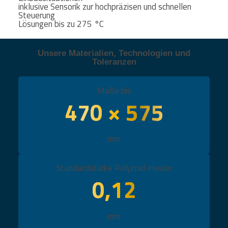
inklusive Sensorik zur hochpräzisen und schnellen
Steuerung
Lösungen bis zu 275 °C
Unsere Materialien, Technologien und
Toleranzen
Maße bis
470 × 575
mm
Standardstärke Polyimid-Heizer
0,12
mm