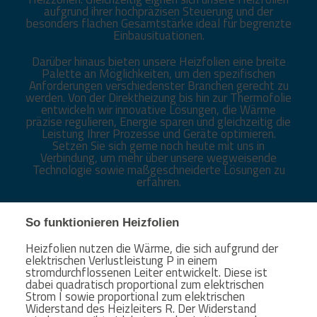
aufgrund ihrer hochpräzisen Steuerung und der
besonders flachen Gesamtstärke ideal für begrenzte
Einbausituationen.
Darüber hinaus bieten unsere Heizfolien eine breite
Palette an Möglichkeiten, um den spezifischen
Anforderungen verschiedenster Branchen gerecht zu
werden. Von der Direktheizung bis hin zur Thermofolie
entwickeln wir innovative Lösungen, die Wärme
präzise regulieren, Energie sparen und gleichzeitig die
Leistung Ihrer Prozesse und Geräte optimieren.
Setzen Sie sich gerne noch heute mit uns in
Verbindung, um mehr über unsere wegweisende
Technologie sowie maßgeschneiderte Lösungen zu
erfahren.
So funktionieren Heizfolien
Heizfolien nutzen die Wärme, die sich aufgrund der
elektrischen Verlustleistung P in einem
stromdurchflossenen Leiter entwickelt. Diese ist
dabei quadratisch proportional zum elektrischen
Strom I sowie proportional zum elektrischen
Widerstand des Heizleiters R. Der Widerstand