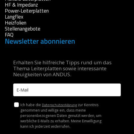
HF & Impedanz
Power-Leiterplatten
Langflex
Heizfolien
Stellenangebote
FAQ
Newsletter abonnieren
Erhalten Sie hilfreiche Tipps rund um das
Thema Leiterplatten sowie interessante
Neuigkeiten von ANDUS.
Datenschutzerklärung
Ich habe die
zur Kenntnis
genommen und willige ein, dass meine
personenbezogenen Daten genutzt werden, um
werbliche E-Mails zu erhalten. Meine Einwilligung
kann ich jederzeit widerrufen.